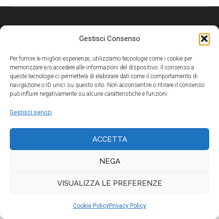
Gestisci Consenso
© 2026 SERVIZI OCULISTICI PIEMONTESI SRL · P. IVA
IT09751670010
Per fornire le migliori esperienze, utilizziamo tecnologie come i cookie per
memorizzare e/o accedere alle informazioni del dispositivo. Il consenso a
queste tecnologie ci permetterà di elaborare dati come il comportamento di
navigazione o ID unici su questo sito. Non acconsentire o ritirare il consenso
può influire negativamente su alcune caratteristiche e funzioni.
Gestisci servizi
ACCETTA
NEGA
VISUALIZZA LE PREFERENZE
Cookie Policy
Privacy Policy