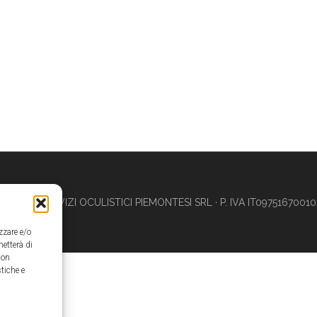
© 2026 SERVIZI OCULISTICI PIEMONTESI SRL · P. IVA IT09751670010
zzare e/o
metterà di
Non
tiche e