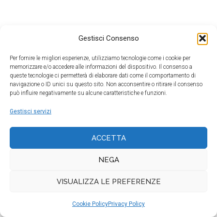
Gestisci Consenso
Per fornire le migliori esperienze, utilizziamo tecnologie come i cookie per
memorizzare e/o accedere alle informazioni del dispositivo. Il consenso a
queste tecnologie ci permetterà di elaborare dati come il comportamento di
© 2026 SERVIZI OCULISTICI PIEMONTESI SRL · P. IVA
navigazione o ID unici su questo sito. Non acconsentire o ritirare il consenso
IT09751670010
può influire negativamente su alcune caratteristiche e funzioni.
Gestisci servizi
ACCETTA
NEGA
VISUALIZZA LE PREFERENZE
Cookie Policy
Privacy Policy