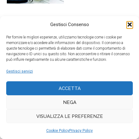
Gestisci Consenso
Per fornire le migliori esperienze, utilizziamo tecnologie come i cookie per
memorizzare e/o accedere alle informazioni del dispositivo. Il consenso a
queste tecnologie ci permetterà di elaborare dati come il comportamento di
navigazione o ID unici su questo sito. Non acconsentire o ritirare il consenso
© 2026 SERVIZI OCULISTICI PIEMONTESI SRL · P. IVA
può influire negativamente su alcune caratteristiche e funzioni.
IT09751670010
Gestisci servizi
ACCETTA
NEGA
VISUALIZZA LE PREFERENZE
Cookie Policy
Privacy Policy